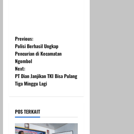
P
Previous:
Polisi Berhasil Ungkap
o
Pencurian di Kecamatan
Ngombol
s
Next:
t
PT Dian Janjikan TKI Bisa Pulang
Tiga Minggu Lagi
n
a
POS TERKAIT
v
i