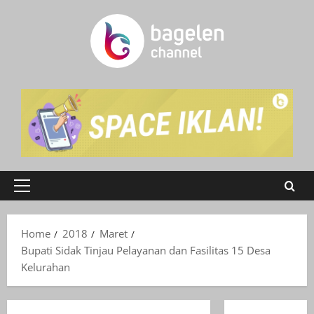
Skip
to
content
Primary
Menu
Home
2018
Maret
Bupati Sidak Tinjau Pelayanan dan Fasilitas 15 Desa
Kelurahan