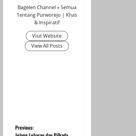
Bagelen Channel » Semua
Tentang Purworejo | Khas
& Inspiratif
Visit Website
View All Posts
P
Previous:
Jelang Lebaran dan Pilkada