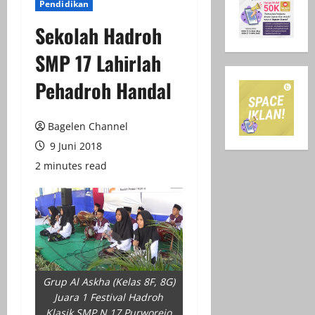
Pendidikan
Sekolah Hadroh
SMP 17 Lahirlah
Pehadroh Handal
Bagelen Channel
9 Juni 2018
2 minutes read
Grup Al Askha (Kelas 8F, 8G)
Juara 1 Festival Hadroh
Klasik SMP N 17 Purworejo