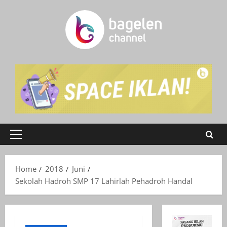
Skip
to
content
Primary
Menu
Home
2018
Juni
Sekolah Hadroh SMP 17 Lahirlah Pehadroh Handal