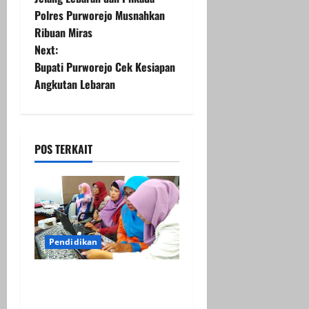
o
Polres Purworejo Musnahkan
Ribuan Miras
s
Next:
t
Bupati Purworejo Cek Kesiapan
Angkutan Lebaran
n
a
POS TERKAIT
v
i
g
a
Pendidikan
t
Pendidikan Fisika UMP
Gelar Workshop e-Learning
i