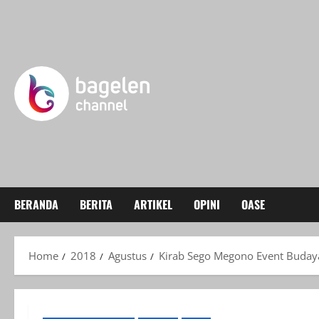
Skip
to
content
BERANDA
BERITA
ARTIKEL
OPINI
OASE
Home
2018
Agustus
Kirab Sego Megono Event Buda