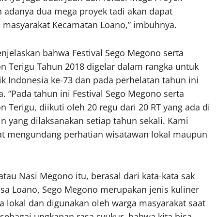
 adanya dua mega proyek tadi akan dapat
a masyarakat Kecamatan Loano,” imbuhnya.
enjelaskan bahwa Festival Sego Megono serta
on Terigu Tahun 2018 digelar dalam rangka untuk
k Indonesia ke-73 dan pada perhelatan tahun ini
. “Pada tahun ini Festival Sego Megono serta
 Terigu, diikuti oleh 20 regu dari 20 RT yang ada di
in yang dilaksanakan setiap tahun sekali. Kami
pat mengundang perhatian wisatawan lokal maupun
au Nasi Megono itu, berasal dari kata-kata sak
esa Loano, Sego Megono merupakan jenis kuliner
ga lokal dan digunakan oleh warga masyarakat saat
ebagai ungkapan rasa syukur, bahwa kita bisa