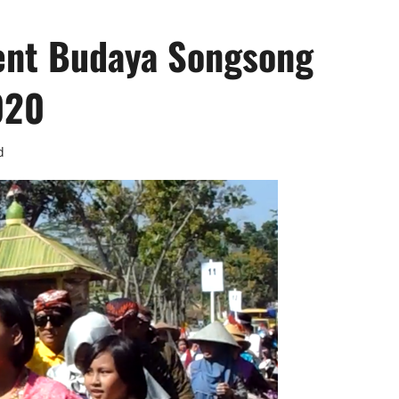
ent Budaya Songsong
020
d