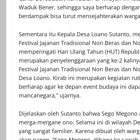
Waduk Bener, sehingga saya berharap dengan
berdampak bisa turut mensejahterakan warg
Sementara itu Kepala Desa Loano Sutanto, m
Festival Jajanan Tradisional Non Beras dan N
memperingati Hari Ulang Tahun (HUT) Republi
merupakan penyelenggaraan yang ke-2 kalinya
Festival Jajanan Tradisional Non Beras dan Non
Desa Loano. Kirab ini merupakan kegiatan rut
berharap agar ke depan event budaya ini da
mancanegara,” ujarnya.
Dijelaskan oleh Sutanto bahwa Sego Megono at
merga-mergane ono. Selama ini di wilayah D
yang sangat familier. Karena dibuat oleh war
akan panen. “Sego Megono, dibawa ke sawah s