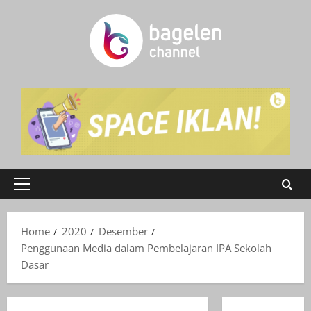
Skip
to
content
Primary
Menu
Home
2020
Desember
Penggunaan Media dalam Pembelajaran IPA Sekolah
Dasar