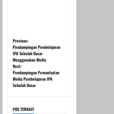
P
Previous:
Pendampingan Pembelajaran
o
IPA Sekolah Dasar
Menggunakan Media
s
Next:
t
Pendampingan Pemanfaatan
Media Pembelajaran IPA
n
Sekolah Dasar
a
v
POS TERKAIT