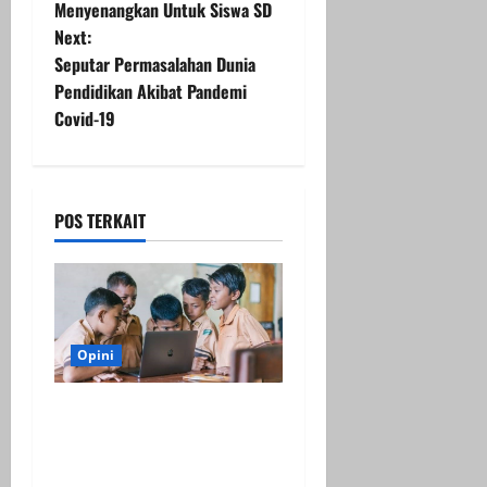
Menyenangkan Untuk Siswa SD
s
Next:
t
Seputar Permasalahan Dunia
Pendidikan Akibat Pandemi
n
Covid-19
a
v
POS TERKAIT
i
g
a
Opini
t
Kekurangan dan Kelebihan
i
Pembelajaran Tatap Muka
Terbatas di SD
o