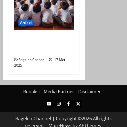
Artikel
Efektifitas Virtual Tour
Indonesia Dalam
Pembelajaran
Bagelen Channel
17 Mei
2025
Redaksi
Media Partner
Disclaimer
Youtube
Instagram
Facebook
Twitter
Bagelen Channel | Copyright ©2026 All rights
reserved
|
MoreNews
by AF themes.