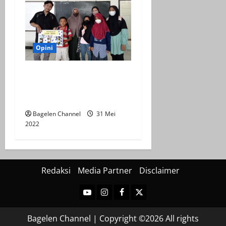
Opini
Bahan Bekas Dijadikan Alat
Peraga Edukatif (APE)
Perubahan Wujud Benda
Bagelen Channel
31 Mei
2022
Redaksi
Media Partner
Disclaimer
Youtube
Instagram
Facebook
Twitter
Bagelen Channel | Copyright ©2026 All rights