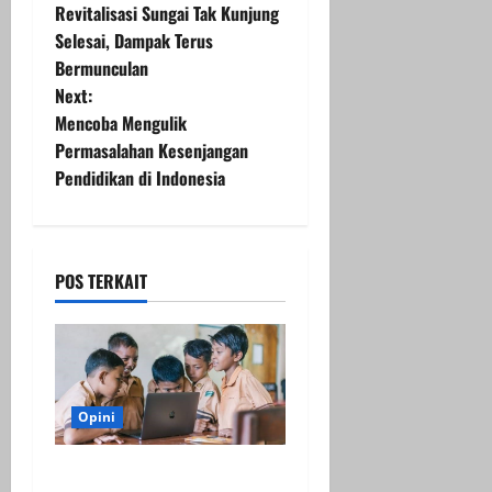
Revitalisasi Sungai Tak Kunjung
o
Selesai, Dampak Terus
Bermunculan
s
Next:
t
Mencoba Mengulik
Permasalahan Kesenjangan
n
Pendidikan di Indonesia
a
v
POS TERKAIT
i
g
a
Opini
t
Kekurangan dan Kelebihan