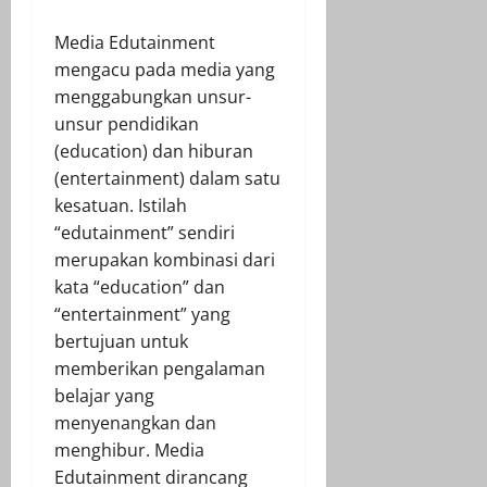
Media Edutainment
mengacu pada media yang
menggabungkan unsur-
unsur pendidikan
(education) dan hiburan
(entertainment) dalam satu
kesatuan. Istilah
“edutainment” sendiri
merupakan kombinasi dari
kata “education” dan
“entertainment” yang
bertujuan untuk
memberikan pengalaman
belajar yang
menyenangkan dan
menghibur. Media
Edutainment dirancang