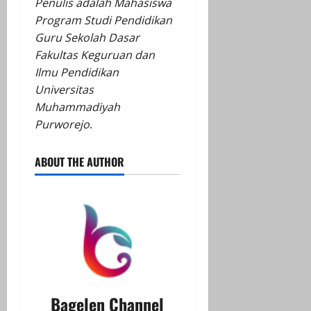
Penulis adalah Mahasiswa
Program Studi Pendidikan
Guru Sekolah Dasar
Fakultas Keguruan dan
Ilmu Pendidikan
Universitas
Muhammadiyah
Purworejo
.
ABOUT THE AUTHOR
Bagelen Channel