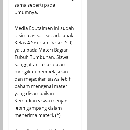
sama seperti pada
umumnya.
Media Edutaimen ini sudah
disimulasikan kepada anak
Kelas 4 Sekolah Dasar (SD)
yaitu pada Materi Bagian
Tubuh Tumbuhan. Siswa
sanggat antusias dalam
mengikuti pembelajaran
dan mejadikan siswa lebih
paham mengenai materi
yang disampaikan.
Kemudian siswa menjadi
lebih gampang dalam
menerima materi. (*)