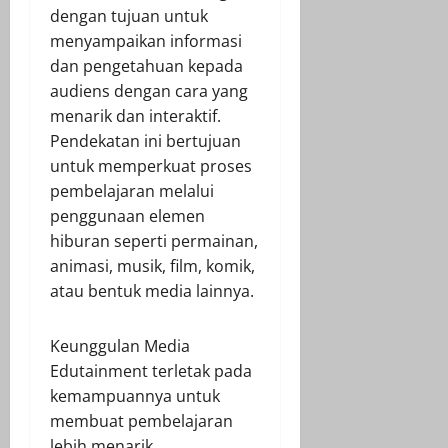
dengan tujuan untuk
menyampaikan informasi
dan pengetahuan kepada
audiens dengan cara yang
menarik dan interaktif.
Pendekatan ini bertujuan
untuk memperkuat proses
pembelajaran melalui
penggunaan elemen
hiburan seperti permainan,
animasi, musik, film, komik,
atau bentuk media lainnya.
Keunggulan Media
Edutainment terletak pada
kemampuannya untuk
membuat pembelajaran
lebih menarik,