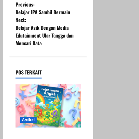
P
Previous:
Belajar IPA Sambil Bermain
o
Next:
Belajar Asik Dengan Media
s
Edutainment Ular Tangga dan
t
Mencari Kata
n
a
POS TERKAIT
v
i
g
Artikel
a
t
Media Cerita Fantasi