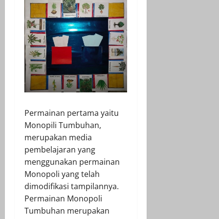
Permainan pertama yaitu
Monopili Tumbuhan,
merupakan media
pembelajaran yang
menggunakan permainan
Monopoli yang telah
dimodifikasi tampilannya.
Permainan Monopoli
Tumbuhan merupakan