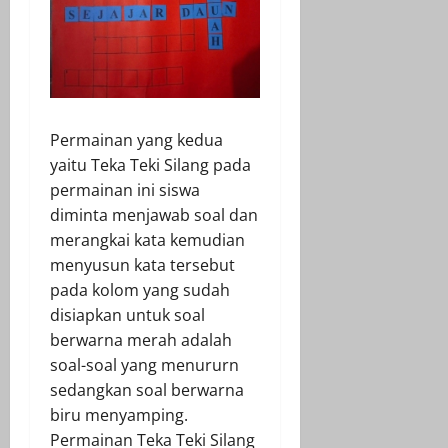
Permainan yang kedua
yaitu Teka Teki Silang pada
permainan ini siswa
diminta menjawab soal dan
merangkai kata kemudian
menyusun kata tersebut
pada kolom yang sudah
disiapkan untuk soal
berwarna merah adalah
soal-soal yang menururn
sedangkan soal berwarna
biru menyamping.
Permainan Teka Teki Silang