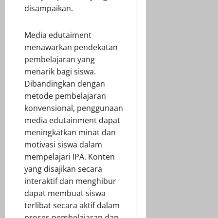
disampaikan.
Media edutaiment
menawarkan pendekatan
pembelajaran yang
menarik bagi siswa.
Dibandingkan dengan
metode pembelajaran
konvensional, penggunaan
media edutainment dapat
meningkatkan minat dan
motivasi siswa dalam
mempelajari IPA. Konten
yang disajikan secara
interaktif dan menghibur
dapat membuat siswa
terlibat secara aktif dalam
proses pembelajaran dan