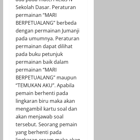
Sekolah Dasar. Peraturan
permainan “MARI
BERPETUALANG” berbeda
dengan permainan Jumanji
pada umumnya. Peraturan
permainan dapat dilihat
pada buku petunjuk
permainan baik dalam
permainan “MARI
BERPETUALANG” maupun
“TEMUKAN AKU”. Apabila
pemain berhenti pada
lingkaran biru maka akan
mengambil kartu soal dan
akan menjawab soal
tersebut. Seorang pemain
yang berhenti pada
lingkaran cream maka akan