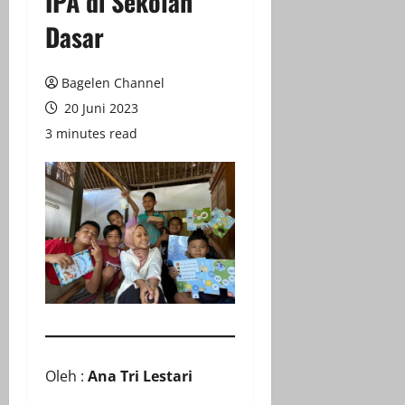
IPA di Sekolah
Dasar
Bagelen Channel
20 Juni 2023
3 minutes read
Oleh :
Ana Tri Lestari