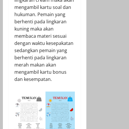
mengambil kartu soal dan
hukuman. Pemain yang
berhenti pada lingkaran
kuning maka akan
membaca materi sesuai
dengan waktu kesepakatan
sedangkan pemain yang
berhenti pada lingkaran
merah makan akan
mengambil kartu bonus
dan kesempatan.