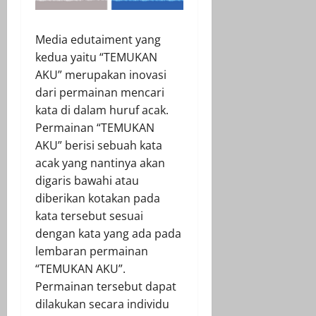
Media edutaiment yang
kedua yaitu “TEMUKAN
AKU” merupakan inovasi
dari permainan mencari
kata di dalam huruf acak.
Permainan “TEMUKAN
AKU” berisi sebuah kata
acak yang nantinya akan
digaris bawahi atau
diberikan kotakan pada
kata tersebut sesuai
dengan kata yang ada pada
lembaran permainan
“TEMUKAN AKU”.
Permainan tersebut dapat
dilakukan secara individu