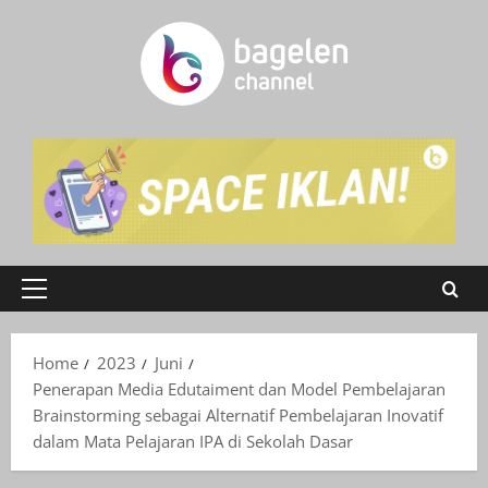
Skip
to
content
Primary
Menu
Home
2023
Juni
Penerapan Media Edutaiment dan Model Pembelajaran
Brainstorming sebagai Alternatif Pembelajaran Inovatif
dalam Mata Pelajaran IPA di Sekolah Dasar