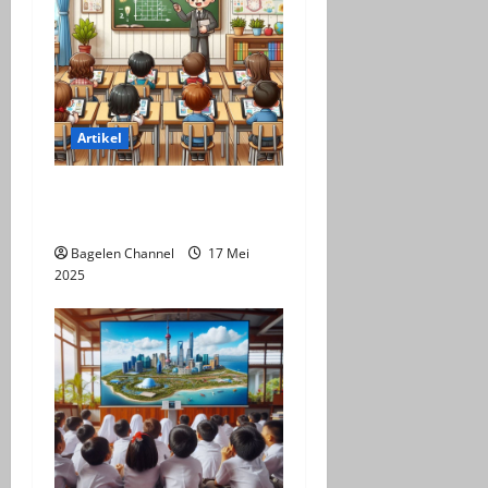
Artikel
Pemanfaatan LKPD dalam
Perkuliahan
Bagelen Channel
17 Mei
2025