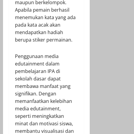
maupun berkelompok.
Apabila pemain berhasil
menemukan kata yang ada
pada kata acak akan
mendapatkan hadiah
berupa stiker permainan.
Penggunaan media
edutainment dalam
pembelajaran IPA di
sekolah dasar dapat
membawa manfaat yang
signifikan. Dengan
memanfaatkan kelebihan
media edutainment,
seperti meningkatkan
minat dan motivasi siswa,
membantu visualisasi dan