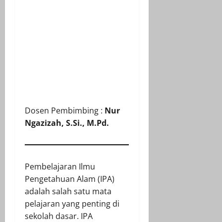
Dosen Pembimbing :
Nur
Ngazizah, S.Si., M.Pd.
Pembelajaran Ilmu
Pengetahuan Alam (IPA)
adalah salah satu mata
pelajaran yang penting di
sekolah dasar. IPA