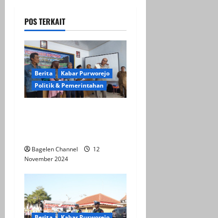
n
a
POS TERKAIT
v
i
Berita
Kabar Purworejo
g
Politik & Pemerintahan
a
Kantah Purworejo Serahkan
t
Ratusan Sertipikat Tanah ke
Warga Mayungsari
i
Bagelen Channel
12
o
November 2024
n
Berita
Kabar Purworejo