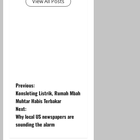
View All Posts
P
Previous:
Konsleting Listrik, Rumah Mbah
o
Muhtar Habis Terbakar
Next:
s
Why local US newspapers are
t
sounding the alarm