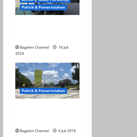
Politik & Pemerintahan
Polres Purworejo Gelar
Pasukan Operasi Patuh
Candi 2024
Bagelen Channel
16 Juli
2024
Politik & Pemerintahan
Peringatan Harganas
Tingkat Provinsi Jateng
Dipusatkan di Purworejo
Bagelen Channel
6 Juli 2018