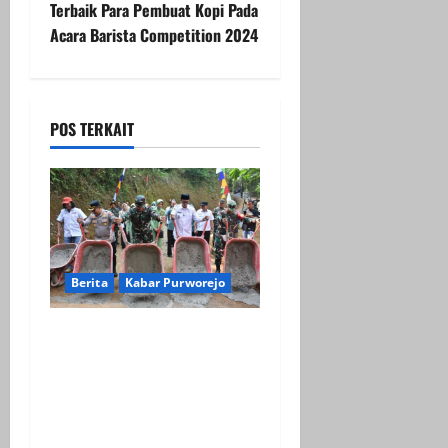
Terbaik Para Pembuat Kopi Pada
a
Acara Barista Competition 2024
v
i
POS TERKAIT
g
a
t
i
Berita
Kabar Purworejo
o
Fokus ke Akselerasi
n
Infrastruktur Desa
Watuduwur, Dalam TMMD
ke-129 Kabupaten
Purworejo