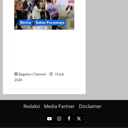
Berita
Kabar Purworejo
Sarasehan KDMP,
Kembalikan Jati Diri
Koperasi sebagai Ujung
Tombak Ekonomi
Kerakyatan
Bagelen Channel
16 Juli
2026
Redaksi
Media Partner
Disclaimer
Youtube
Instagram
Facebook
Twitter