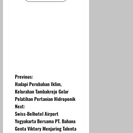
P
Previous:
Hadapi Perubahan Iklim,
o
Kelurahan Tambakrejo Gelar
Pelatihan Pertanian Hidroponik
s
Next:
t
Swiss-Belhotel Airport
Yogyakarta Bersama PT. Bahana
n
Genta Viktory Menjaring Talenta