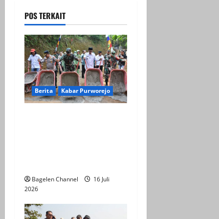
i
POS TERKAIT
g
a
t
Berita
Kabar Purworejo
i
Fokus ke Akselerasi
o
Infrastruktur Desa
n
Watuduwur, Dalam TMMD
ke-129 Kabupaten
Purworejo
Bagelen Channel
16 Juli
2026