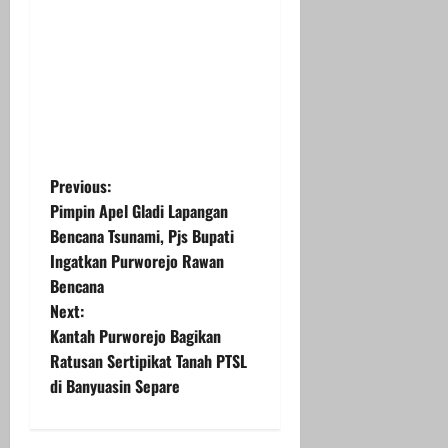
P
Previous:
Pimpin Apel Gladi Lapangan
o
Bencana Tsunami, Pjs Bupati
Ingatkan Purworejo Rawan
s
Bencana
t
Next:
Kantah Purworejo Bagikan
n
Ratusan Sertipikat Tanah PTSL
di Banyuasin Separe
a
v