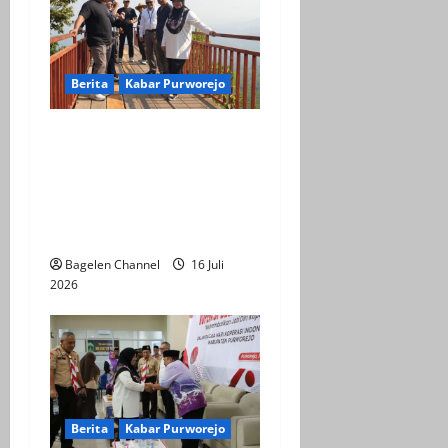
Berita
Kabar Purworejo
BPOB Apresiasi Kegiatan
Explore Bener Super,
Sebagai Upaya
Pengembangan Potensi
Unggulan Daerah
Bagelen Channel
16 Juli
2026
Berita
Kabar Purworejo