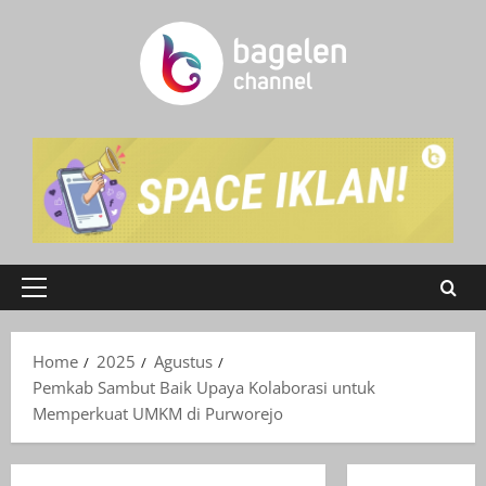
Skip
to
content
Primary
Menu
Home
2025
Agustus
Pemkab Sambut Baik Upaya Kolaborasi untuk
Memperkuat UMKM di Purworejo