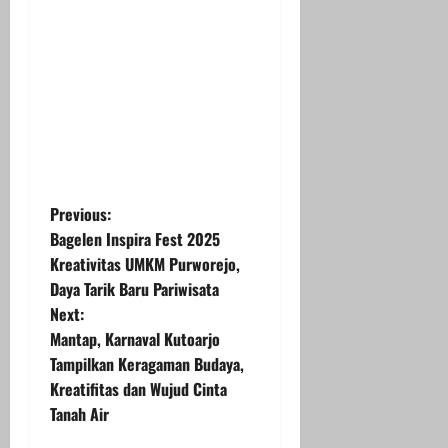
P
Previous:
Bagelen Inspira Fest 2025
o
Kreativitas UMKM Purworejo,
Daya Tarik Baru Pariwisata
s
Next:
t
Mantap, Karnaval Kutoarjo
Tampilkan Keragaman Budaya,
n
Kreatifitas dan Wujud Cinta
Tanah Air
a