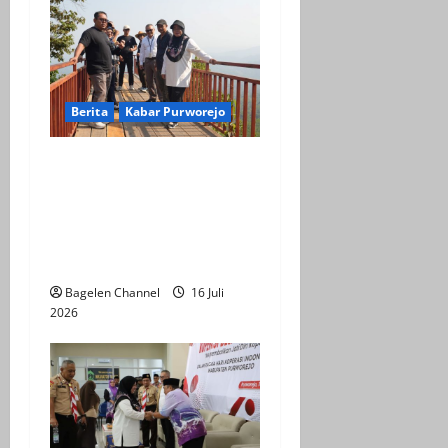
Berita
Kabar Purworejo
BPOB Apresiasi Kegiatan
Explore Bener Super,
Sebagai Upaya
Pengembangan Potensi
Unggulan Daerah
Bagelen Channel
16 Juli
2026