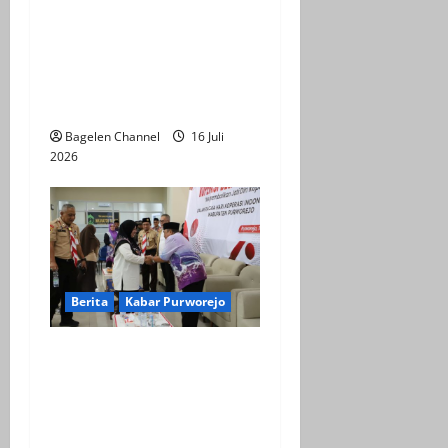
BPOB Apresiasi Kegiatan
Explore Bener Super,
Sebagai Upaya
Pengembangan Potensi
Unggulan Daerah
Bagelen Channel
16 Juli
2026
Berita
Kabar Purworejo
Sarasehan KDMP,
Kembalikan Jati Diri
Koperasi sebagai Ujung
Tombak Ekonomi