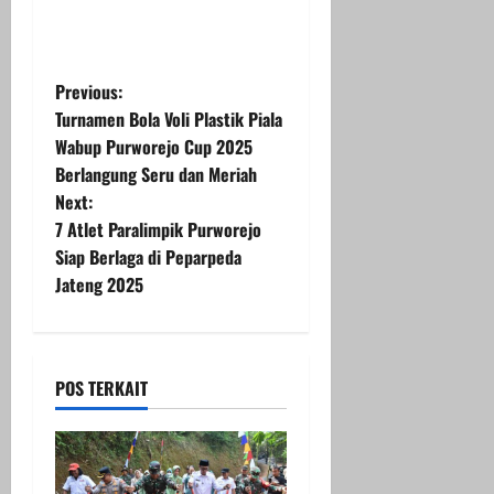
P
Previous:
Turnamen Bola Voli Plastik Piala
o
Wabup Purworejo Cup 2025
Berlangung Seru dan Meriah
s
Next:
t
7 Atlet Paralimpik Purworejo
Siap Berlaga di Peparpeda
n
Jateng 2025
a
v
POS TERKAIT
i
g