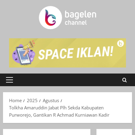
Skip
to
content
Primary
Menu
Home
2025
Agustus
Tolkha Amaruddin Jabat Plh Sekda Kabupaten
Purworejo, Gantikan R Achmad Kurniawan Kadir