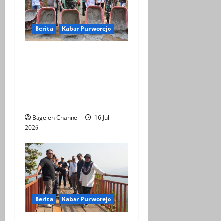
a
t
Berita
Kabar Purworejo
i
Fokus ke Akselerasi
Infrastruktur Desa
o
Watuduwur, Dalam TMMD
n
ke-129 Kabupaten
Purworejo
Bagelen Channel
16 Juli
2026
Berita
Kabar Purworejo