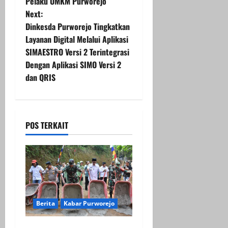
Pelaku UMKM Purworejo
s
Next:
t
Dinkesda Purworejo Tingkatkan
Layanan Digital Melalui Aplikasi
n
SIMAESTRO Versi 2 Terintegrasi
Dengan Aplikasi SIMO Versi 2
a
dan QRIS
v
i
POS TERKAIT
g
a
t
i
Berita
Kabar Purworejo
o