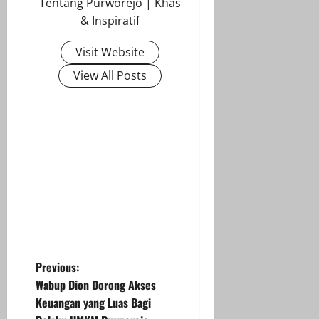
Tentang Purworejo | Khas
& Inspiratif
Visit Website
View All Posts
P
Previous:
Wabup Dion Dorong Akses
o
Keuangan yang Luas Bagi