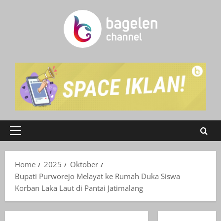
Skip
to
content
Primary
Menu
Home
2025
Oktober
Bupati Purworejo Melayat ke Rumah Duka Siswa
Korban Laka Laut di Pantai Jatimalang