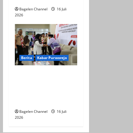
Unggulan Daerah
Bagelen Channel
16 Juli
2026
Berita
Kabar Purworejo
Sarasehan KDMP,
Kembalikan Jati Diri
Koperasi sebagai Ujung
Tombak Ekonomi
Kerakyatan
Bagelen Channel
16 Juli
2026