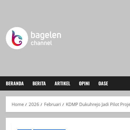
Skip
to
content
BERANDA
BERITA
ARTIKEL
OPINI
OASE
Home
2026
Februari
KDMP Dukuhrejo Jadi Pilot Pro