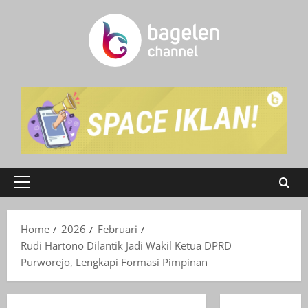
Skip
to
content
Primary
Menu
Home
2026
Februari
Rudi Hartono Dilantik Jadi Wakil Ketua DPRD
Purworejo, Lengkapi Formasi Pimpinan