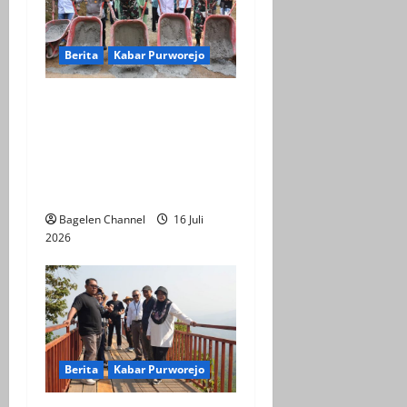
g
a
Berita
Kabar Purworejo
t
Fokus ke Akselerasi
i
Infrastruktur Desa
Watuduwur, Dalam TMMD
o
ke-129 Kabupaten
n
Purworejo
Bagelen Channel
16 Juli
2026
Berita
Kabar Purworejo