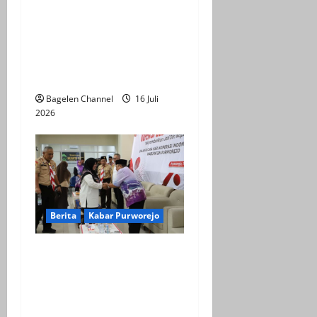
BPOB Apresiasi Kegiatan
Explore Bener Super,
Sebagai Upaya
Pengembangan Potensi
Unggulan Daerah
Bagelen Channel
16 Juli
2026
Berita
Kabar Purworejo
Sarasehan KDMP,
Kembalikan Jati Diri
Koperasi sebagai Ujung
Tombak Ekonomi