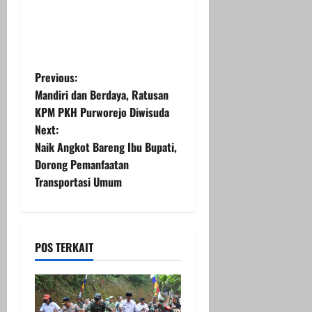
P
Previous:
Mandiri dan Berdaya, Ratusan
o
KPM PKH Purworejo Diwisuda
Next:
s
Naik Angkot Bareng Ibu Bupati,
t
Dorong Pemanfaatan
Transportasi Umum
n
a
POS TERKAIT
v
i