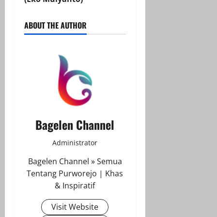
ABOUT THE AUTHOR
Bagelen Channel
Administrator
Bagelen Channel » Semua
Tentang Purworejo | Khas
& Inspiratif
Visit Website