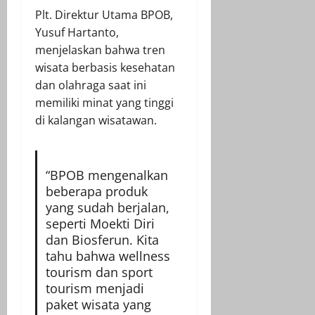
Plt. Direktur Utama BPOB,
Yusuf Hartanto,
menjelaskan bahwa tren
wisata berbasis kesehatan
dan olahraga saat ini
memiliki minat yang tinggi
di kalangan wisatawan.
“BPOB mengenalkan
beberapa produk
yang sudah berjalan,
seperti Moekti Diri
dan Biosferun. Kita
tahu bahwa wellness
tourism dan sport
tourism menjadi
paket wisata yang