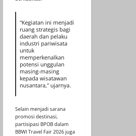
“Kegiatan ini menjadi
ruang strategis bagi
daerah dan pelaku
industri pariwisata
untuk
memperkenalkan
potensi unggulan
masing-masing
kepada wisatawan
nusantara,” ujarnya.
Selain menjadi sarana
promosi destinasi,
partisipasi BPOB dalam
BBWI Travel Fair 2026 juga