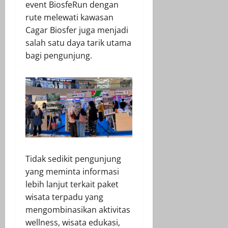
event BiosfeRun dengan
rute melewati kawasan
Cagar Biosfer juga menjadi
salah satu daya tarik utama
bagi pengunjung.
Tidak sedikit pengunjung
yang meminta informasi
lebih lanjut terkait paket
wisata terpadu yang
mengombinasikan aktivitas
wellness, wisata edukasi,