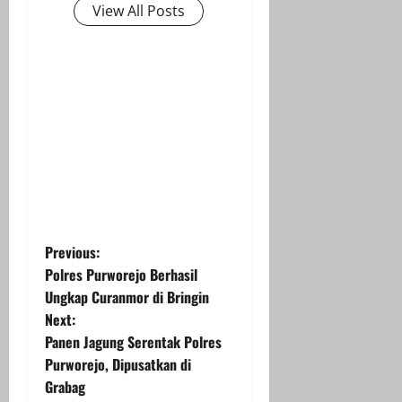
View All Posts
P
Previous:
Polres Purworejo Berhasil
o
Ungkap Curanmor di Bringin
Next:
s
Panen Jagung Serentak Polres
t
Purworejo, Dipusatkan di
Grabag