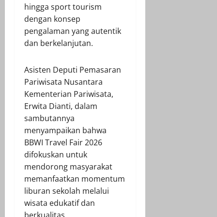
hingga sport tourism
dengan konsep
pengalaman yang autentik
dan berkelanjutan.
Asisten Deputi Pemasaran
Pariwisata Nusantara
Kementerian Pariwisata,
Erwita Dianti, dalam
sambutannya
menyampaikan bahwa
BBWI Travel Fair 2026
difokuskan untuk
mendorong masyarakat
memanfaatkan momentum
liburan sekolah melalui
wisata edukatif dan
berkualitas.