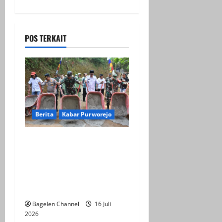
n
a
POS TERKAIT
v
i
g
a
Berita
Kabar Purworejo
t
Fokus ke Akselerasi
i
Infrastruktur Desa
Watuduwur, Dalam TMMD
o
ke-129 Kabupaten
n
Purworejo
Bagelen Channel
16 Juli
2026