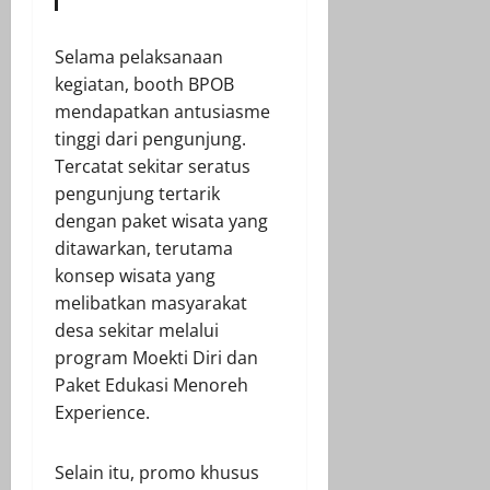
Selama pelaksanaan
kegiatan, booth BPOB
mendapatkan antusiasme
tinggi dari pengunjung.
Tercatat sekitar seratus
pengunjung tertarik
dengan paket wisata yang
ditawarkan, terutama
konsep wisata yang
melibatkan masyarakat
desa sekitar melalui
program Moekti Diri dan
Paket Edukasi Menoreh
Experience.
Selain itu, promo khusus