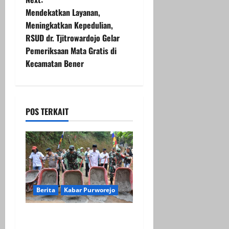
t
Mendekatkan Layanan,
Meningkatkan Kepedulian,
n
RSUD dr. Tjitrowardojo Gelar
Pemeriksaan Mata Gratis di
a
Kecamatan Bener
v
i
POS TERKAIT
g
a
t
i
Berita
Kabar Purworejo
o
Fokus ke Akselerasi