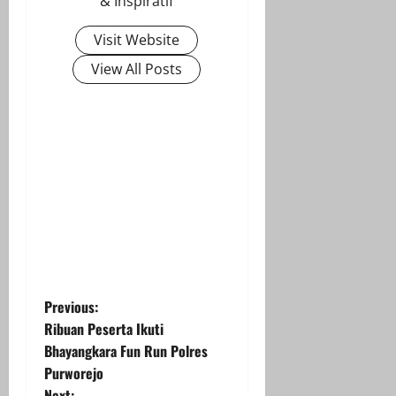
& Inspiratif
Visit Website
View All Posts
P
Previous:
Ribuan Peserta Ikuti
o
Bhayangkara Fun Run Polres
Purworejo
s
Next: