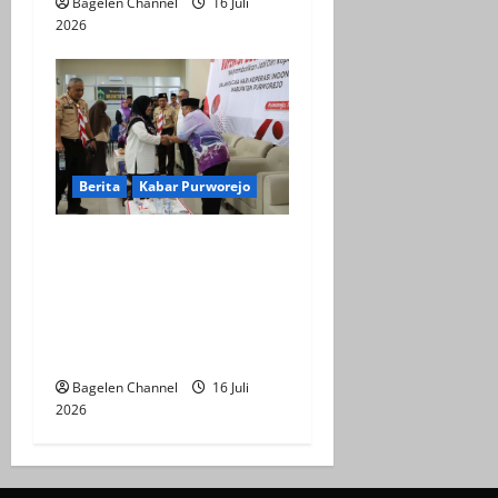
Bagelen Channel
16 Juli
2026
Berita
Kabar Purworejo
Sarasehan KDMP,
Kembalikan Jati Diri
Koperasi sebagai Ujung
Tombak Ekonomi
Kerakyatan
Bagelen Channel
16 Juli
2026