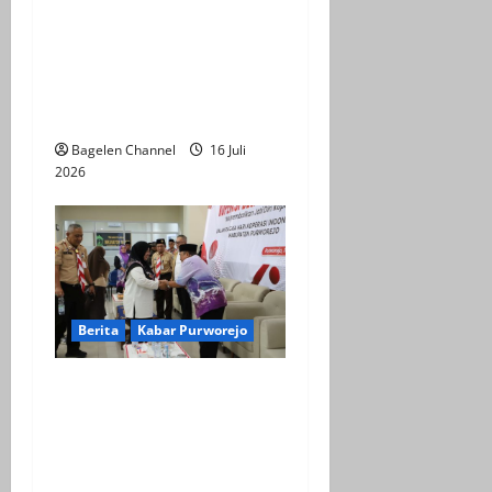
BPOB Apresiasi Kegiatan
Explore Bener Super,
Sebagai Upaya
Pengembangan Potensi
Unggulan Daerah
Bagelen Channel
16 Juli
2026
Berita
Kabar Purworejo
Sarasehan KDMP,
Kembalikan Jati Diri
Koperasi sebagai Ujung
Tombak Ekonomi