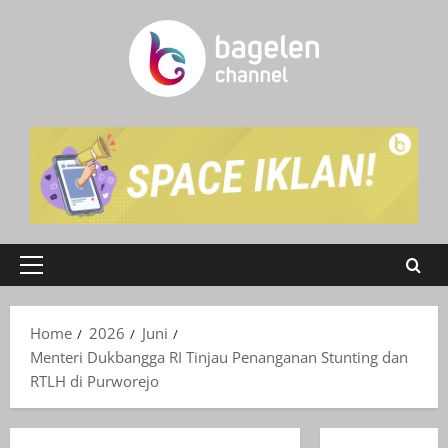
Skip
to
content
Primary
Menu
Home
2026
Juni
Menteri Dukbangga RI Tinjau Penanganan Stunting dan
RTLH di Purworejo