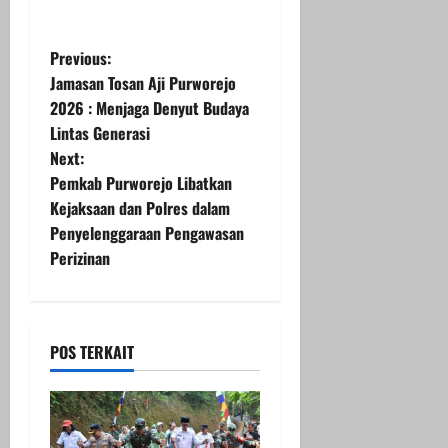
P
Previous:
Jamasan Tosan Aji Purworejo
o
2026 : Menjaga Denyut Budaya
Lintas Generasi
s
Next:
t
Pemkab Purworejo Libatkan
Kejaksaan dan Polres dalam
n
Penyelenggaraan Pengawasan
Perizinan
a
v
i
POS TERKAIT
g
a