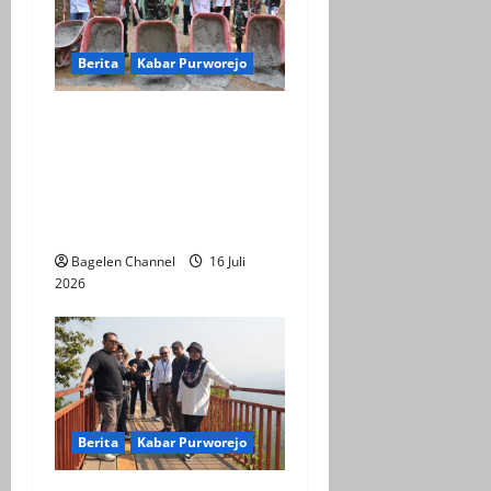
t
Berita
Kabar Purworejo
i
Fokus ke Akselerasi
o
Infrastruktur Desa
n
Watuduwur, Dalam TMMD
ke-129 Kabupaten
Purworejo
Bagelen Channel
16 Juli
2026
Berita
Kabar Purworejo