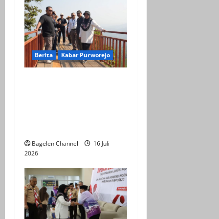
Berita
Kabar Purworejo
BPOB Apresiasi Kegiatan
Explore Bener Super,
Sebagai Upaya
Pengembangan Potensi
Unggulan Daerah
Bagelen Channel
16 Juli
2026