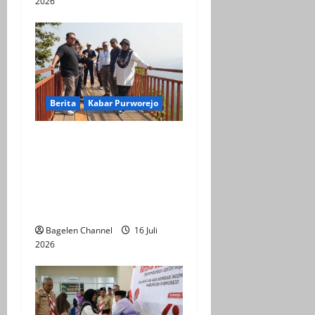
2026
Berita
Kabar Purworejo
BPOB Apresiasi Kegiatan
Explore Bener Super,
Sebagai Upaya
Pengembangan Potensi
Unggulan Daerah
Bagelen Channel
16 Juli
2026