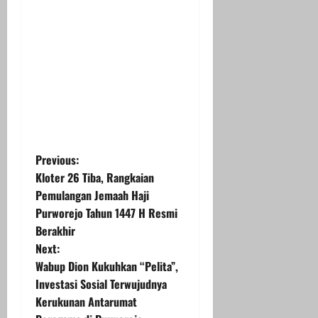
P
Previous:
Kloter 26 Tiba, Rangkaian
o
Pemulangan Jemaah Haji
Purworejo Tahun 1447 H Resmi
s
Berakhir
t
Next:
Wabup Dion Kukuhkan “Pelita”,
n
Investasi Sosial Terwujudnya
Kerukunan Antarumat
a