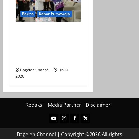
Berita
Kabar Purworejo
Sarasehan KDMP,
Kembalikan Jati Diri
Koperasi sebagai Ujung
Tombak Ekonomi
Kerakyatan
Bagelen Channel
16 Juli
2026
Redaksi
Media Partner
Disclaimer
Youtube
Instagram
Facebook
Twitter
Bagelen Channel | Copyright ©2026 All rights