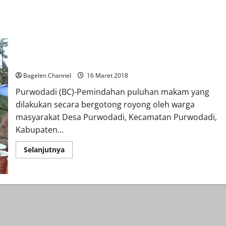
Proyek Parapet Bogowonto Ditarget Agustus 2018 Selesai
Bagelen Channel
16 Maret 2018
Purwodadi (BC)-Pemindahan puluhan makam yang
dilakukan secara bergotong royong oleh warga
masyarakat Desa Purwodadi, Kecamatan Purwodadi,
Kabupaten...
Read
Selanjutnya
more
about
Proyek
Parapet
Bogowonto
Ditarget
Agustus
2018
Selesai