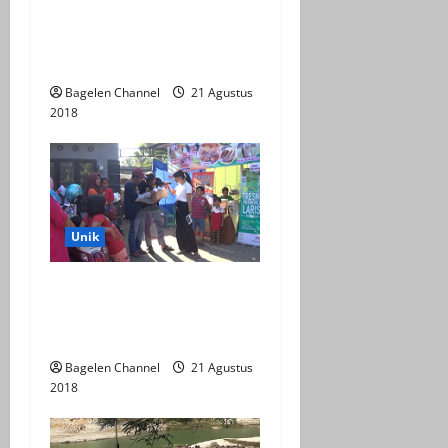
Upacara di Atas Benteng
i
Pendem Archery Lereng
o
Gunung Buthak
Bagelen Channel
21 Agustus
n
2018
Unik
Nyanyi Lagu Nasional Di
HUT RI Warga Dapat Roti
Gratis
Bagelen Channel
21 Agustus
2018