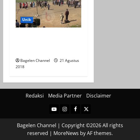
Unik
Unik Sekali Upacara
Bendera di Bantaran Sungai
Bogowonto
Bagelen Channel
21 Agustus
2018
Redaksi
Media Partner
Disclaimer
Youtube
Instagram
Facebook
Twitter
Bagelen Channel | Copyright ©2026 All rights
reserved
|
MoreNews
by AF themes.