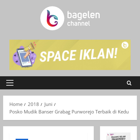
Skip
to
content
Primary
Menu
Home
2018
Juni
Posko Mudik Banser Grabag Purworejo Terbaik di Kedu