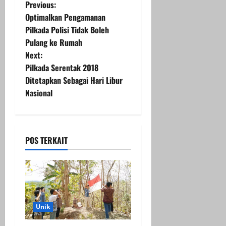
P
Previous:
Optimalkan Pengamanan
o
Pilkada Polisi Tidak Boleh
Pulang ke Rumah
s
Next:
t
Pilkada Serentak 2018
Ditetapkan Sebagai Hari Libur
n
Nasional
a
v
POS TERKAIT
i
g
a
Unik
t