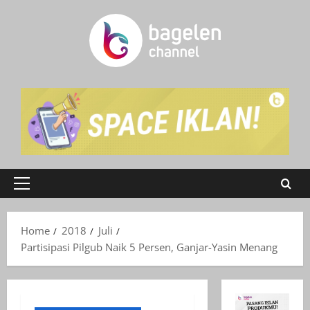
Skip
to
content
Primary
Menu
Home
2018
Juli
Partisipasi Pilgub Naik 5 Persen, Ganjar-Yasin Menang