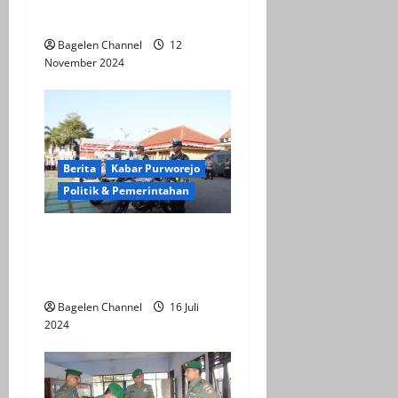
o
Warga Mayungsari
Bagelen Channel
12
n
November 2024
Berita
Kabar Purworejo
Politik & Pemerintahan
Polres Purworejo Gelar
Pasukan Operasi Patuh
Candi 2024
Bagelen Channel
16 Juli
2024