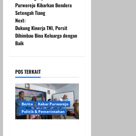
o
Purworejo Kibarkan Bendera
Setengah Tiang
s
Next:
t
Dukung Kinerja TNI, Persit
Dihimbau Bina Keluarga dengan
n
Baik
a
v
POS TERKAIT
i
g
a
Berita
Kabar Purworejo
Politik & Pemerintahan
t
Kantah Purworejo Serahkan
i
Ratusan Sertipikat Tanah ke