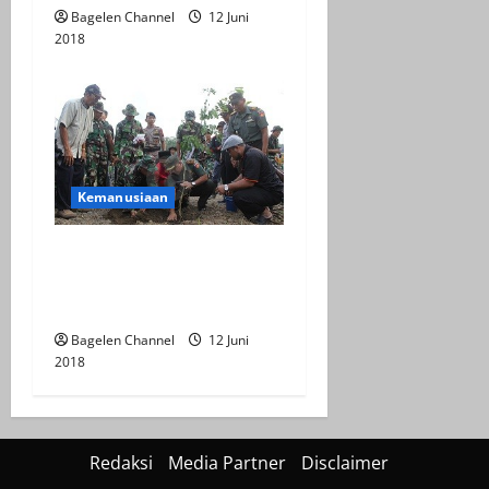
Bagelen Channel
12 Juni
2018
Kemanusiaan
Kodim Bersama BG3
Lakukan Penghijauan
Sedekah Lingkungan
Bagelen Channel
12 Juni
2018
Redaksi
Media Partner
Disclaimer