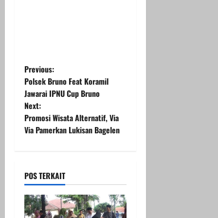
P
Previous:
Polsek Bruno Feat Koramil
o
Jawarai IPNU Cup Bruno
Next:
s
Promosi Wisata Alternatif, Via
t
Via Pamerkan Lukisan Bagelen
n
a
POS TERKAIT
v
i