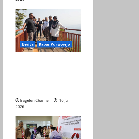
Berita
Kabar Purworejo
BPOB Apresiasi Kegiatan
Explore Bener Super,
Sebagai Upaya
Pengembangan Potensi
Unggulan Daerah
Bagelen Channel
16 Juli
2026