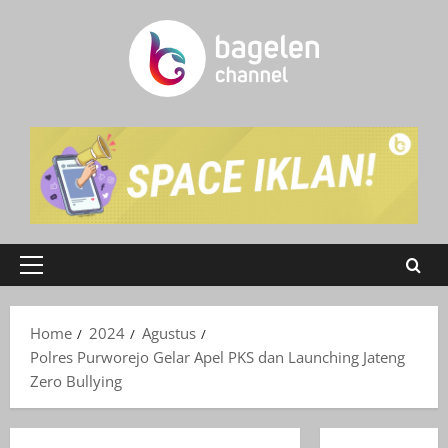
Skip
to
content
Primary
Menu
Home
2024
Agustus
Polres Purworejo Gelar Apel PKS dan Launching Jateng
Zero Bullying