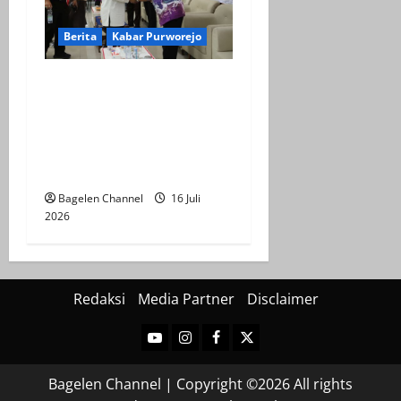
Berita
Kabar Purworejo
Sarasehan KDMP,
Kembalikan Jati Diri
Koperasi sebagai Ujung
Tombak Ekonomi
Kerakyatan
Bagelen Channel
16 Juli
2026
Redaksi
Media Partner
Disclaimer
Youtube
Instagram
Facebook
Twitter
Bagelen Channel | Copyright ©2026 All rights