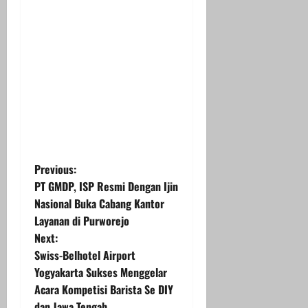
P
Previous:
PT GMDP, ISP Resmi Dengan Ijin
o
Nasional Buka Cabang Kantor
Layanan di Purworejo
s
Next:
t
Swiss-Belhotel Airport
Yogyakarta Sukses Menggelar
n
Acara Kompetisi Barista Se DIY
dan Jawa Tengah