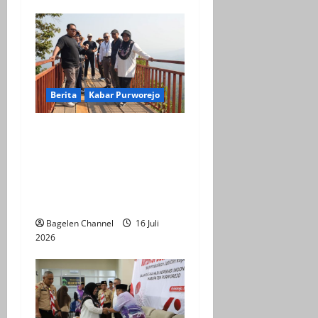
Berita
Kabar Purworejo
BPOB Apresiasi Kegiatan
Explore Bener Super,
Sebagai Upaya
Pengembangan Potensi
Unggulan Daerah
Bagelen Channel
16 Juli
2026