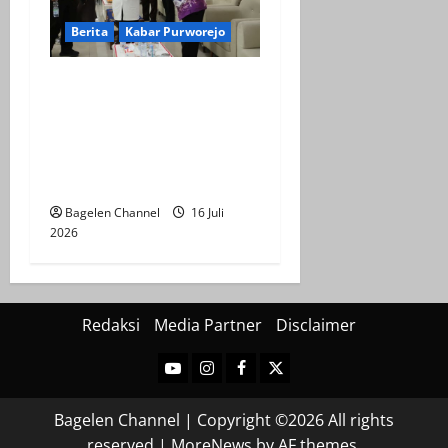
Berita
Kabar Purworejo
Sarasehan KDMP,
Kembalikan Jati Diri
Koperasi sebagai Ujung
Tombak Ekonomi
Kerakyatan
Bagelen Channel
16 Juli
2026
Redaksi
Media Partner
Disclaimer
Youtube
Instagram
Facebook
Twitter
Bagelen Channel | Copyright ©2026 All rights
reserved
|
MoreNews
by AF themes.