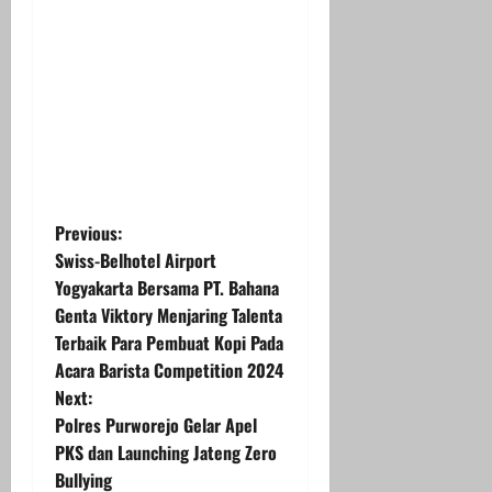
P
Previous:
Swiss-Belhotel Airport
o
Yogyakarta Bersama PT. Bahana
Genta Viktory Menjaring Talenta
s
Terbaik Para Pembuat Kopi Pada
t
Acara Barista Competition 2024
Next:
n
Polres Purworejo Gelar Apel
PKS dan Launching Jateng Zero
a
Bullying