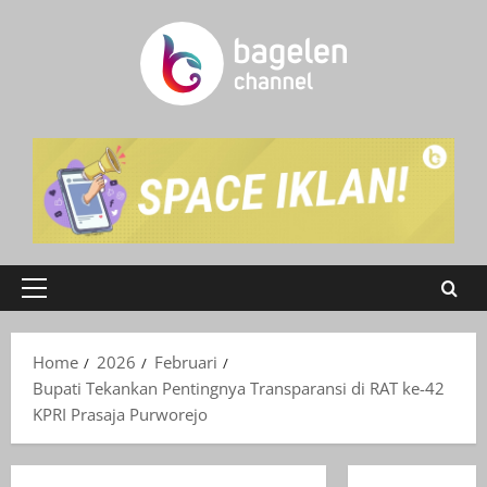
Skip
to
content
Primary
Menu
Home
2026
Februari
Bupati Tekankan Pentingnya Transparansi di RAT ke-42
KPRI Prasaja Purworejo