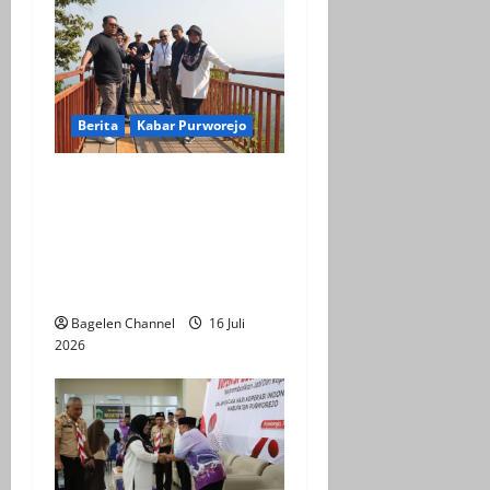
Berita
Kabar Purworejo
BPOB Apresiasi Kegiatan
Explore Bener Super,
Sebagai Upaya
Pengembangan Potensi
Unggulan Daerah
Bagelen Channel
16 Juli
2026