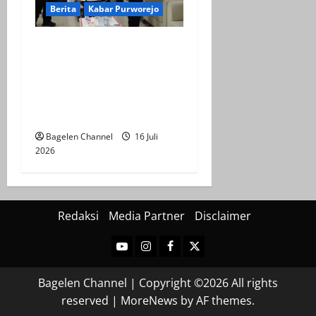
Berita
Kabar Purworejo
Sarasehan KDMP,
Kembalikan Jati Diri
Koperasi sebagai Ujung
Tombak Ekonomi
Kerakyatan
Bagelen Channel
16 Juli
2026
Redaksi
Media Partner
Disclaimer
Youtube
Instagram
Facebook
Twitter
Bagelen Channel | Copyright ©2026 All rights
reserved
|
MoreNews
by AF themes.