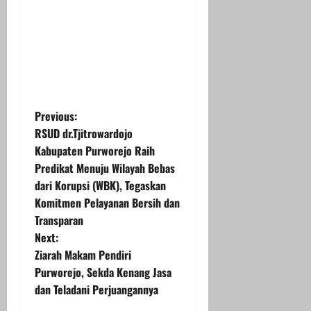
P
Previous:
RSUD dr.Tjitrowardojo
o
Kabupaten Purworejo Raih
Predikat Menuju Wilayah Bebas
s
dari Korupsi (WBK), Tegaskan
t
Komitmen Pelayanan Bersih dan
Transparan
n
Next:
Ziarah Makam Pendiri
a
Purworejo, Sekda Kenang Jasa
v
dan Teladani Perjuangannya