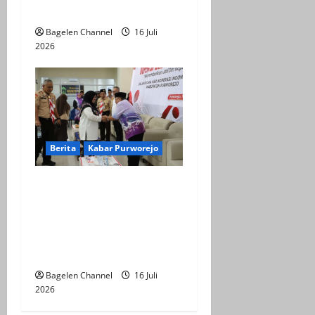
Unggulan Daerah
Bagelen Channel
16 Juli
2026
Berita
Kabar Purworejo
Sarasehan KDMP,
Kembalikan Jati Diri
Koperasi sebagai Ujung
Tombak Ekonomi
Kerakyatan
Bagelen Channel
16 Juli
2026