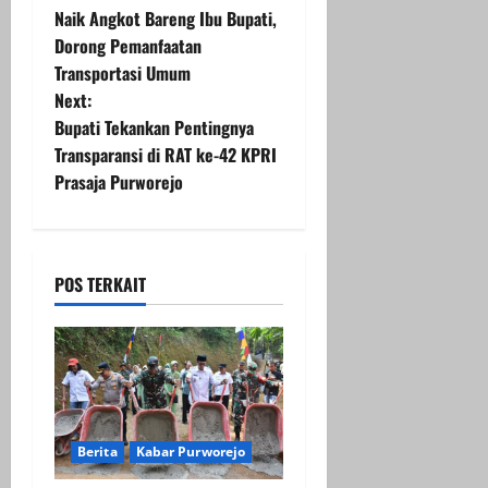
Naik Angkot Bareng Ibu Bupati,
o
Dorong Pemanfaatan
Transportasi Umum
s
Next:
t
Bupati Tekankan Pentingnya
Transparansi di RAT ke-42 KPRI
n
Prasaja Purworejo
a
v
POS TERKAIT
i
g
a
t
Berita
Kabar Purworejo