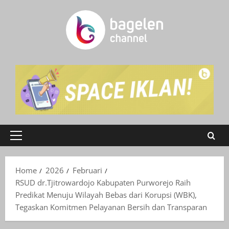
Skip
to
content
Primary
Menu
Home
2026
Februari
RSUD dr.Tjitrowardojo Kabupaten Purworejo Raih
Predikat Menuju Wilayah Bebas dari Korupsi (WBK),
Tegaskan Komitmen Pelayanan Bersih dan Transparan