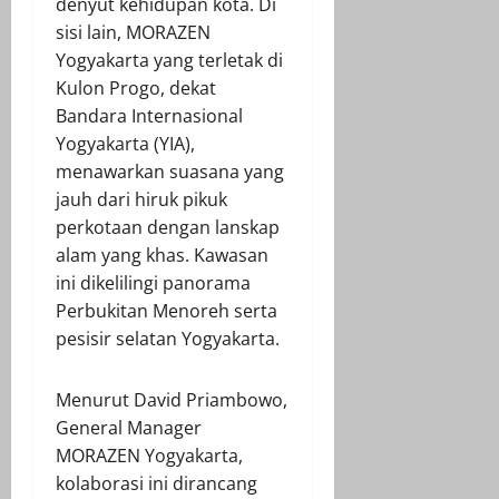
denyut kehidupan kota. Di
sisi lain, MORAZEN
Yogyakarta yang terletak di
Kulon Progo, dekat
Bandara Internasional
Yogyakarta (YIA),
menawarkan suasana yang
jauh dari hiruk pikuk
perkotaan dengan lanskap
alam yang khas. Kawasan
ini dikelilingi panorama
Perbukitan Menoreh serta
pesisir selatan Yogyakarta.
Menurut David Priambowo,
General Manager
MORAZEN Yogyakarta,
kolaborasi ini dirancang