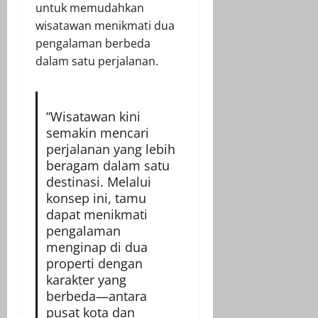
untuk memudahkan
wisatawan menikmati dua
pengalaman berbeda
dalam satu perjalanan.
“Wisatawan kini
semakin mencari
perjalanan yang lebih
beragam dalam satu
destinasi. Melalui
konsep ini, tamu
dapat menikmati
pengalaman
menginap di dua
properti dengan
karakter yang
berbeda—antara
pusat kota dan