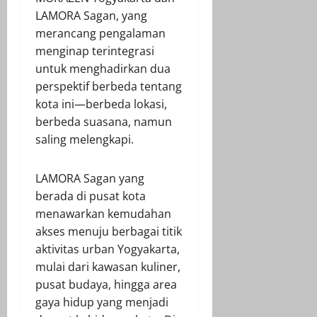
LAMORA Sagan, yang
merancang pengalaman
menginap terintegrasi
untuk menghadirkan dua
perspektif berbeda tentang
kota ini—berbeda lokasi,
berbeda suasana, namun
saling melengkapi.
LAMORA Sagan yang
berada di pusat kota
menawarkan kemudahan
akses menuju berbagai titik
aktivitas urban Yogyakarta,
mulai dari kawasan kuliner,
pusat budaya, hingga area
gaya hidup yang menjadi