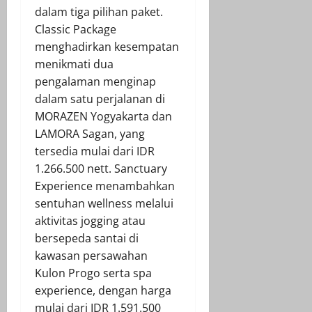
dalam tiga pilihan paket.
Classic Package
menghadirkan kesempatan
menikmati dua
pengalaman menginap
dalam satu perjalanan di
MORAZEN Yogyakarta dan
LAMORA Sagan, yang
tersedia mulai dari IDR
1.266.500 nett. Sanctuary
Experience menambahkan
sentuhan wellness melalui
aktivitas jogging atau
bersepeda santai di
kawasan persawahan
Kulon Progo serta spa
experience, dengan harga
mulai dari IDR 1.591.500