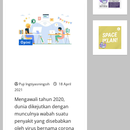
Opini
Pembelajaran Melalui Media
Berkearifan Lokal Pada Masa
Pandemi Covid-19 di Sekolah
Dasar
Puji Ingtiyasningsih
18 April
2021
Mengawali tahun 2020,
dunia dikejutkan dengan
munculnya wabah suatu
penyakit yang disebabkan
oleh virus bernama corona