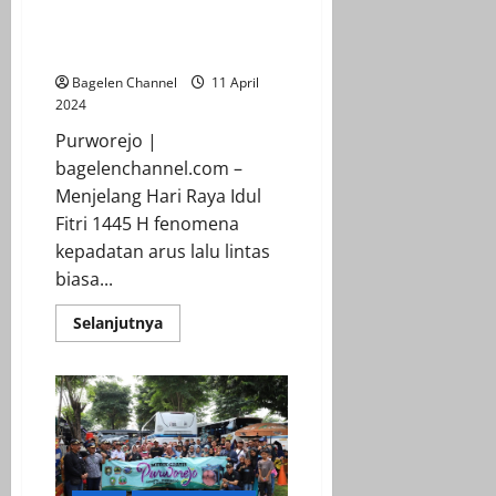
Inilah Rekayasa Lalu Lintas
Polres Purworejo Untuk Urai
Kemacetan
Bagelen Channel
11 April
2024
Purworejo |
bagelenchannel.com –
Menjelang Hari Raya Idul
Fitri 1445 H fenomena
kepadatan arus lalu lintas
biasa...
Read
Selanjutnya
more
about
Inilah
Rekayasa
Lalu
Lintas
Polres
Purworejo
Untuk
Urai
Kemacetan