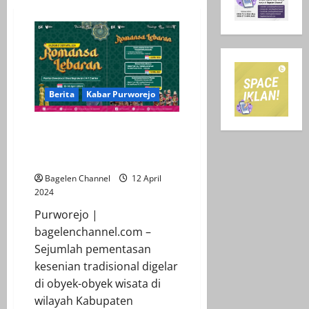
Berita
Kabar Purworejo
Romansa Lebaran 2024,
Tampilkan Sejumlah Seni
Tradisional di Obyek Wisata
Bagelen Channel
12 April
2024
Purworejo |
bagelenchannel.com –
Sejumlah pementasan
kesenian tradisional digelar
di obyek-obyek wisata di
wilayah Kabupaten