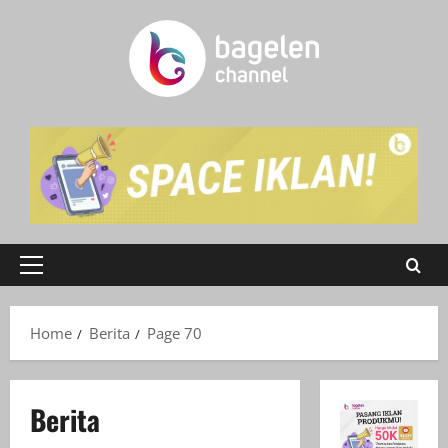
Skip
to
content
Primary
Menu
Home
Berita
Page 70
Berita