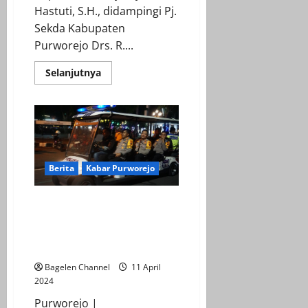
Hastuti, S.H., didampingi Pj.
Sekda Kabupaten
Purworejo Drs. R....
Read
Selanjutnya
more
about
Bersama
Ribuan
Jamaah,
Yuli
Hastuti
Shalat
Ied
di
Berita
Kabar Purworejo
Masjid
Agung
Purworejo
Malam Takbiran, Puluhan
Ranmor Berknalpot Tidak
Sesuai Spesifikasi Diamankan
Polisi
Bagelen Channel
11 April
2024
Purworejo |