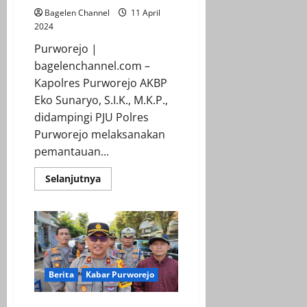
Bagelen Channel
11 April
2024
Purworejo |
bagelenchannel.com –
Kapolres Purworejo AKBP
Eko Sunaryo, S.I.K., M.K.P.,
didampingi PJU Polres
Purworejo melaksanakan
pemantauan...
Read
Selanjutnya
more
about
Kapolres
Purworejo
Pantau
Arus
Lalu
Lintas
di
Sejumlah
Berita
Kabar Purworejo
Titik