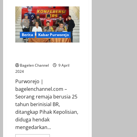
about
Forkopimda
Purworejo
Monitoring
Posko
Pengamanan
Idul
Fitri
1445
Berita
Kabar Purworejo
H
Diduga Jadi Pengedar Obat
Terlarang BR Ditangkap Polisi
Bagelen Channel
9 April
2024
Purworejo |
bagelenchannel.com –
Seorang remaja berusia 25
tahun berinisial BR,
ditangkap Pihak Kepolisian,
diduga hendak
mengedarkan...