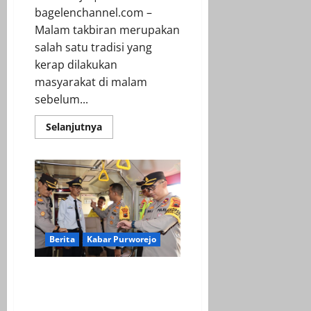
bagelenchannel.com –
Malam takbiran merupakan
salah satu tradisi yang
kerap dilakukan
masyarakat di malam
sebelum...
Read
Selanjutnya
more
about
Malam
Takbiran,
Puluhan
Ranmor
Berknalpot
Tidak
Sesuai
Spesifikasi
Diamankan
Berita
Kabar Purworejo
Polisi
Kapolres Purworejo Pantau
Arus Lalu Lintas di Sejumlah
Titik