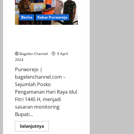
Yang
Akan
Pulang
Ke
Berita
Kabar Purworejo
Purworejo
Forkopimda Purworejo
Monitoring Posko Pengamanan
Idul Fitri 1445 H
Bagelen Channel
9 April
2024
Purworejo |
bagelenchannel.com –
Sejumlah Posko
Pengamanan Hari Raya Idul
Fitri 1445 H, menjadi
sasaran monitoring
Bupati...
Read
Selanjutnya
more