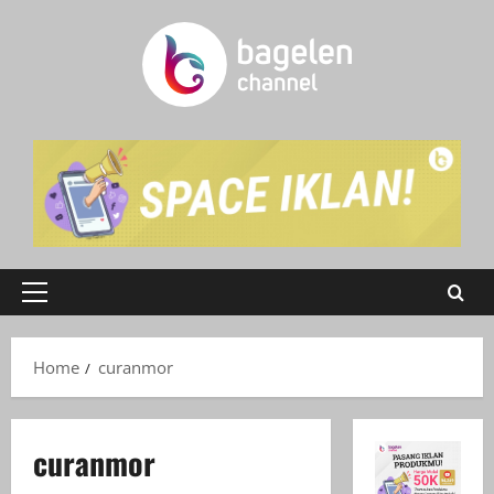
Skip
to
content
Primary
Menu
Home
curanmor
curanmor