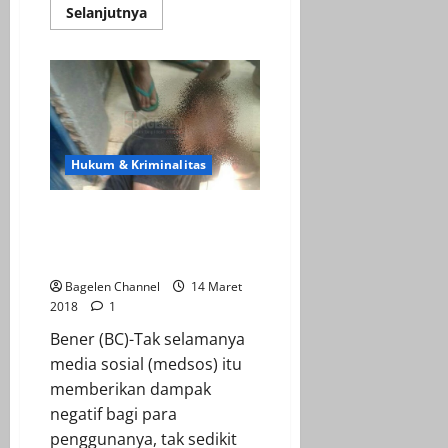
Read
Selanjutnya
more
about
Pinjam
Motor
Tak
Dikembalikan
Bd
Diciduk
Polisi
Hukum & Kriminalitas
Berkat Grup Medsos Warga
Amankan Terduga Pencuri
Motor
Bagelen Channel
14 Maret
2018
1
Bener (BC)-Tak selamanya
media sosial (medsos) itu
memberikan dampak
negatif bagi para
penggunanya, tak sedikit