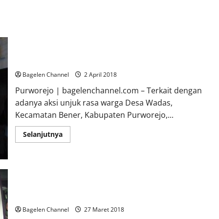
Bupati Optimis Pembangunan Bendungan Bener Tetap Jalan
Bagelen Channel
2 April 2018
Purworejo | bagelenchannel.com – Terkait dengan
adanya aksi unjuk rasa warga Desa Wadas,
Kecamatan Bener, Kabupaten Purworejo,...
Read
Selanjutnya
more
about
Bupati
Optimis
Pembangunan
Bendungan
Bener
Tetap
Tolak Jual Tanah Warga Wadas Walkout Saat Sosialisasi
Jalan
Bagelen Channel
27 Maret 2018