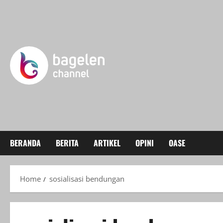
Skip
to
content
BERANDA
BERITA
ARTIKEL
OPINI
OASE
Home
sosialisasi bendungan