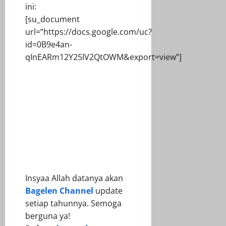
ini:
[su_document
url=”https://docs.google.com/uc?
id=0B9e4an-
qInEARm12Y25lV2QtOWM&export=view”]
Insyaa Allah datanya akan
Bagelen Channel
update
setiap tahunnya. Semoga
berguna ya!