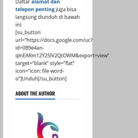
Daftar
alamat dan
telepon penting
juga bisa
langsung diunduh di bawah
ini:
[su_button
url=”https://docs.google.com/uc?
id=0B9e4an-
qInEARm12Y25lV2QtOWM&export=view”
target=”blank” style=”flat”
icon=”icon: file-word-
o”]Unduh[/su_button]
ABOUT THE AUTHOR