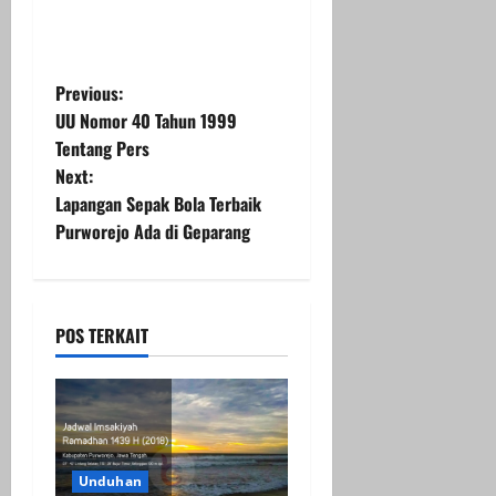
P
Previous:
UU Nomor 40 Tahun 1999
o
Tentang Pers
Next:
s
Lapangan Sepak Bola Terbaik
t
Purworejo Ada di Geparang
n
a
POS TERKAIT
v
i
g
Unduhan