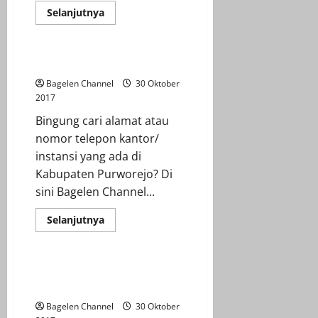
Read
Selanjutnya
more
Unduhan
about
Jadwal
Imsakiyah
Ramadhan
Alamat & Telepon Penting
1439
H
Bagelen Channel
30 Oktober
Kabupaten
2017
Purworejo
Bingung cari alamat atau
nomor telepon kantor/
instansi yang ada di
Kabupaten Purworejo? Di
sini Bagelen Channel...
Read
Selanjutnya
more
Unduhan
about
Alamat
&
Telepon
UU Nomor 40 Tahun 1999
Penting
Tentang Pers
Bagelen Channel
30 Oktober