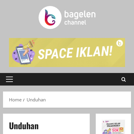
Skip
to
content
Primary
Menu
Home
Unduhan
Unduhan