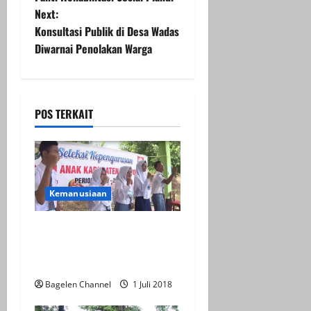
Next:
s
Konsultasi Publik di Desa Wadas
t
Diwarnai Penolakan Warga
n
a
POS TERKAIT
v
i
g
Kemanusiaan
a
Puluhan Pelajar Ikuti
Seleksi Pengurus Forum
t
Anak Purworejo
i
Bagelen Channel
1 Juli 2018