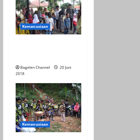
o
n
Kemanusiaan
Wabup Gelar Open House
Untuk Rekatkan
Persaudaraan
Bagelen Channel
20 Juni
2018
Kemanusiaan