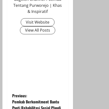
Tentang Purworejo | Khas
& Inspiratif
Visit Website
View All Posts
P
Previous:
Pemkab Berkomitment Bantu
o
Panti Rehabilitasi Sosial Plandi