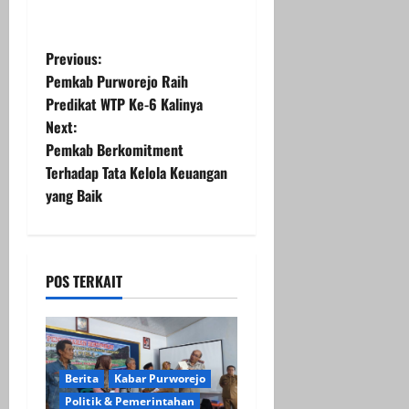
P
Previous:
Pemkab Purworejo Raih
o
Predikat WTP Ke-6 Kalinya
Next:
s
Pemkab Berkomitment
t
Terhadap Tata Kelola Keuangan
yang Baik
n
a
POS TERKAIT
v
i
g
Berita
Kabar Purworejo
Politik & Pemerintahan