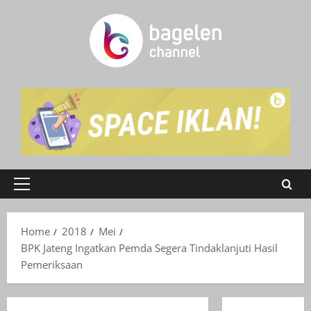
Skip
to
content
Primary
Menu
Home
2018
Mei
BPK Jateng Ingatkan Pemda Segera Tindaklanjuti Hasil
Pemeriksaan