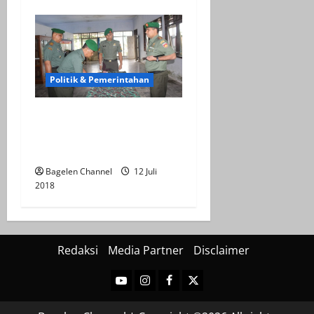
Politik & Pemerintahan
Sertijab, Dandim Ajak
Koramil Kerja Tulus dan
Ikhlas
Bagelen Channel
12 Juli
2018
Redaksi
Media Partner
Disclaimer
Youtube
Instagram
Facebook
Twitter