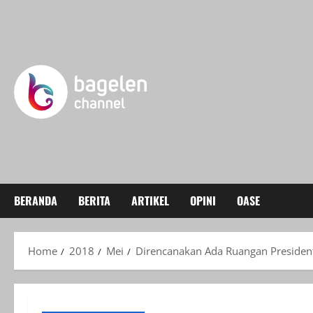
Skip
to
content
BERANDA
BERITA
ARTIKEL
OPINI
OASE
Home
2018
Mei
Direncanakan Ada Ruangan President 