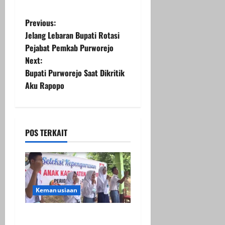
P
Previous:
Jelang Lebaran Bupati Rotasi
o
Pejabat Pemkab Purworejo
Next:
s
Bupati Purworejo Saat Dikritik
t
Aku Rapopo
n
a
POS TERKAIT
v
i
g
Kemanusiaan
a
Puluhan Pelajar Ikuti