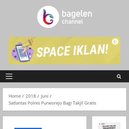
Skip
to
content
Primary
Menu
Home
2018
Juni
Satlantas Polres Purworejo Bagi Takjil Gratis