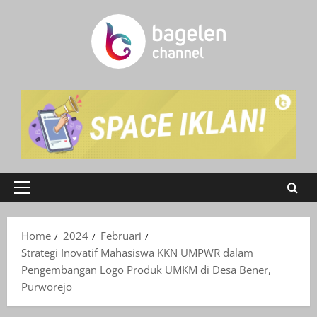
Skip
to
content
Primary
Menu
Home
2024
Februari
Strategi Inovatif Mahasiswa KKN UMPWR dalam
Pengembangan Logo Produk UMKM di Desa Bener,
Purworejo