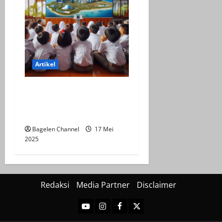
Artikel
Efektifitas Virtual Tour
Indonesia Dalam
Pembelajaran
Bagelen Channel
17 Mei
2025
Redaksi
Media Partner
Disclaimer
Youtube
Instagram
Facebook
Twitter