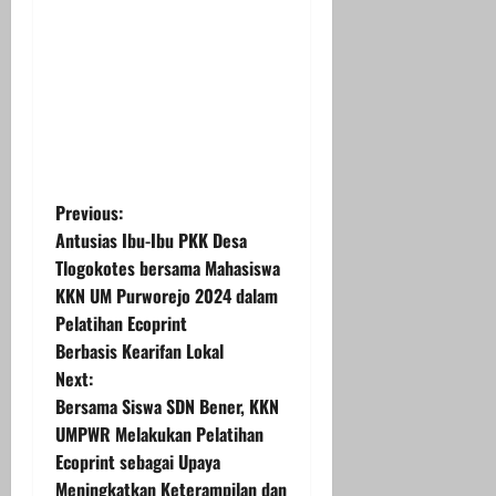
P
Previous:
Antusias Ibu-Ibu PKK Desa
o
Tlogokotes bersama Mahasiswa
KKN UM Purworejo 2024 dalam
s
Pelatihan Ecoprint
t
Berbasis Kearifan Lokal
Next:
n
Bersama Siswa SDN Bener, KKN
UMPWR Melakukan Pelatihan
a
Ecoprint sebagai Upaya
Meningkatkan Keterampilan dan