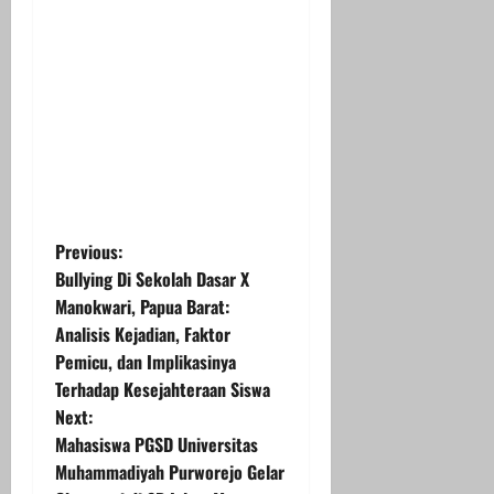
P
Previous:
Bullying Di Sekolah Dasar X
o
Manokwari, Papua Barat:
Analisis Kejadian, Faktor
s
Pemicu, dan Implikasinya
t
Terhadap Kesejahteraan Siswa
Next:
n
Mahasiswa PGSD Universitas
Muhammadiyah Purworejo Gelar
a