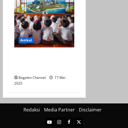
Artikel
Efektifitas Virtual Tour
Indonesia Dalam
Pembelajaran
Bagelen Channel
17 Mei
2025
Redaksi
Media Partner
Disclaimer
Youtube
Instagram
Facebook
Twitter