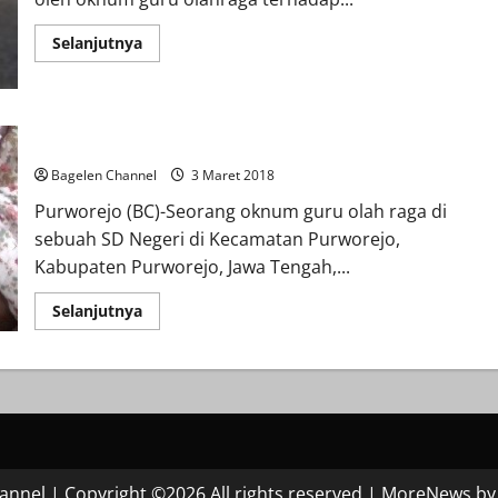
Read
Selanjutnya
more
about
Puluhan
Wali
Siswa
Tolak
Diduga Cabuli Siswinya, Guru SD Diadukan ke Polisi
Guru
Cabul
Bagelen Channel
3 Maret 2018
Purworejo (BC)-Seorang oknum guru olah raga di
sebuah SD Negeri di Kecamatan Purworejo,
Kabupaten Purworejo, Jawa Tengah,...
Read
Selanjutnya
more
about
Diduga
Cabuli
Siswinya,
Guru
SD
Diadukan
ke
Polisi
annel | Copyright ©2026 All rights reserved
|
MoreNews
by