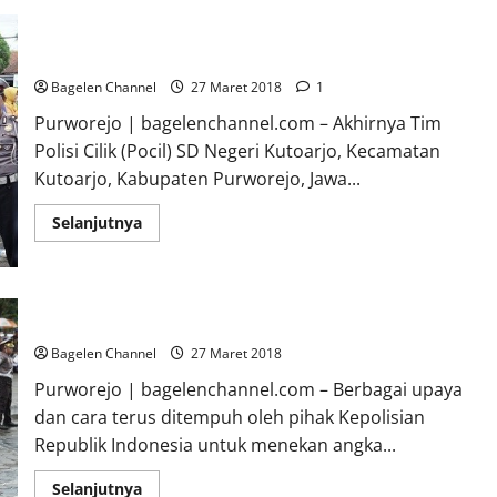
Hukum
untuk
Pustakawan
SDN Kutoarjo Juarai Lomba Polisi Cilik
SD
Bagelen Channel
27 Maret 2018
1
Purworejo | bagelenchannel.com – Akhirnya Tim
Polisi Cilik (Pocil) SD Negeri Kutoarjo, Kecamatan
Kutoarjo, Kabupaten Purworejo, Jawa...
Read
Selanjutnya
more
about
SDN
Kutoarjo
Juarai
Lomba
Pocil Tanamkan Kesadaran Berlalulintas Sejak Usia Dini
Polisi
Cilik
Bagelen Channel
27 Maret 2018
Purworejo | bagelenchannel.com – Berbagai upaya
dan cara terus ditempuh oleh pihak Kepolisian
Republik Indonesia untuk menekan angka...
Read
Selanjutnya