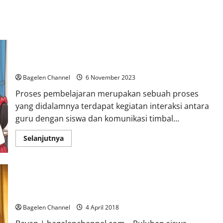
Proses Pembelajaran Kelas 1, 2, 4, dan 5 di Salah Satu SD di
Purworejo
Bagelen Channel
6 November 2023
Proses pembelajaran merupakan sebuah proses
yang didalamnya terdapat kegiatan interaksi antara
guru dengan siswa dan komunikasi timbal...
Read
Selanjutnya
more
about
Proses
Pembelajaran
Kelas
1,
2,
SD Muhammadiyah Bayan Gelar Khataman Tahfidz Quran
4,
dan
5
Bagelen Channel
4 April 2018
di
Salah