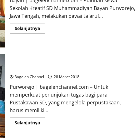
Bayan | bagelenchannel.com – Puluhan siswa
Satu
Sekolah Kreatif SD Muhammadiyah Bayan Purworejo,
SD
di
Jawa Tengah, melakukan pawai ta`aruf...
Purworejo
Read
Selanjutnya
more
about
SD
Muhammadiyah
Bayan
Gelar
Khataman
Tahfidz
Quran
Perlu Payung Hukum untuk Pustakawan SD
Bagelen Channel
28 Maret 2018
Purworejo | bagelenchannel.com – Untuk
memperkuat penunjukan tugas bagi para
Pustakawan SD, yang mengelola perpustakaan,
harus memiliki...
Read
Selanjutnya
more
about
Perlu
Payung