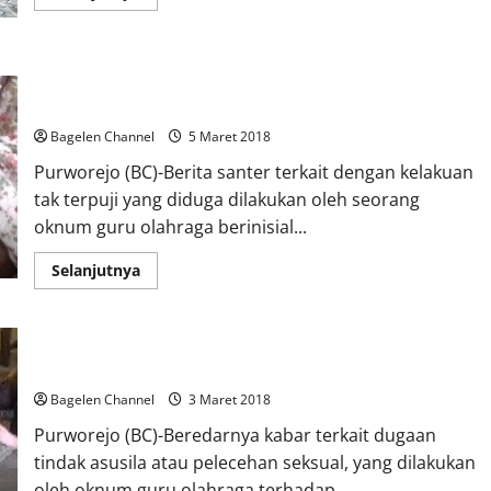
more
about
Pocil
Tanamkan
Kesadaran
Dinsosdukkbpppa Dorong Pelaku Kekerasan Seksual Diproses
Berlalulintas
Sejak
Hukum
Usia
Dini
Bagelen Channel
5 Maret 2018
Purworejo (BC)-Berita santer terkait dengan kelakuan
tak terpuji yang diduga dilakukan oleh seorang
oknum guru olahraga berinisial...
Read
Selanjutnya
more
about
Dinsosdukkbpppa
Dorong
Pelaku
Kekerasan
Puluhan Wali Siswa Tolak Guru Cabul
Seksual
Diproses
Bagelen Channel
3 Maret 2018
Hukum
Purworejo (BC)-Beredarnya kabar terkait dugaan
tindak asusila atau pelecehan seksual, yang dilakukan
oleh oknum guru olahraga terhadap...