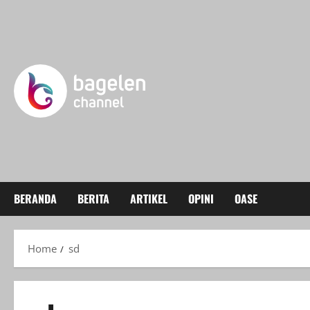
Skip
to
content
BERANDA
BERITA
ARTIKEL
OPINI
OASE
Home
sd