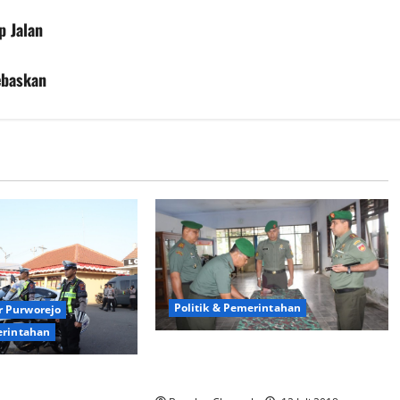
 Jalan
ebaskan
Politik & Pemerintahan
r Purworejo
erintahan
Sertijab, Dandim Ajak Koramil
Kerja Tulus dan Ikhlas
ejo Gelar Pasukan