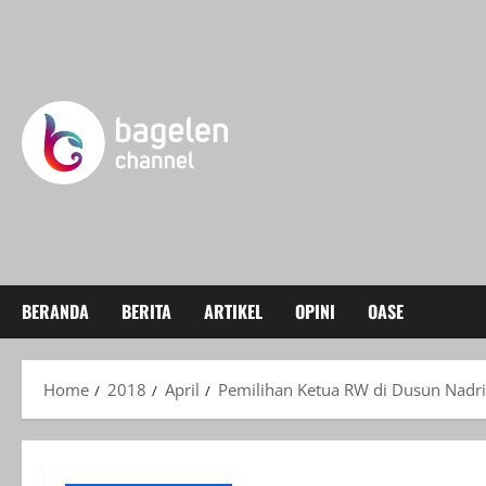
Skip
to
content
BERANDA
BERITA
ARTIKEL
OPINI
OASE
Home
2018
April
Pemilihan Ketua RW di Dusun Nadri