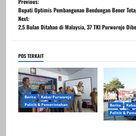
P
Previous:
Bupati Optimis Pembangunan Bendungan Bener Tetap
o
Next:
s
2,5 Bulan Ditahan di Malaysia, 37 TKI Purworejo Dib
t
n
POS TERKAIT
a
v
i
Berita
Kabar Purworejo
g
Politik & Pemerintahan
Berita
Kaba
Politik & Pem
a
Kantah Purworejo Serahkan
t
Ratusan Sertipikat Tanah ke Warga
Polres Purwor
Mayungsari