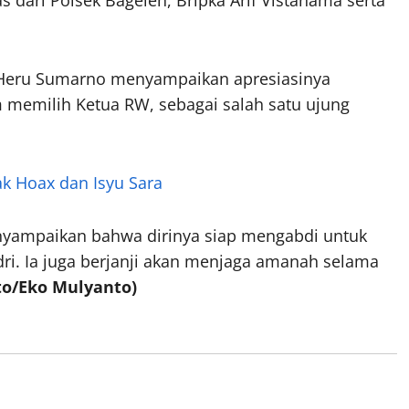
ari Polsek Bagelen, Bripka Arif Vistanama serta
Heru Sumarno menyampaikan apresiasinya
 memilih Ketua RW, sebagai salah satu ujung
ak Hoax dan Isyu Sara
nyampaikan bahwa dirinya siap mengabdi untuk
i. Ia juga berjanji akan menjaga amanah selama
to/Eko Mulyanto)