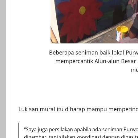
Beberapa seniman baik lokal Pur
mempercantik Alun-alun Besar
mu
Lukisan mural itu diharap mampu memperind
“Saya juga persilakan apabila ada seniman Purwor
digambar, tapi silakan koordinasi dengan dinas te