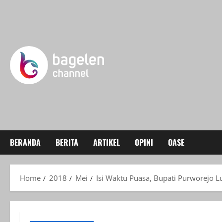
Skip
to
content
BERANDA
BERITA
ARTIKEL
OPINI
OASE
Home
2018
Mei
Isi Waktu Puasa, Bupati Purworejo L