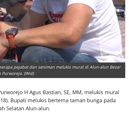
berapa pejabat dan seniman melukis mural di Alun-alun Besar
 Purworejo. (Wid)
Purworejo H Agus Bastian, SE, MM, melukis mural
2018). Bupati melukis bertema taman bunga pada
ah Selatan Alun-alun.