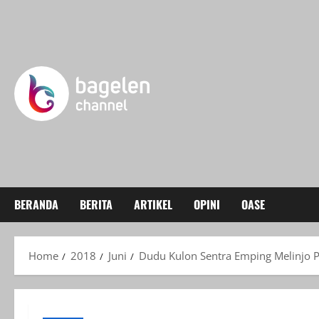
Skip
to
content
BERANDA
BERITA
ARTIKEL
OPINI
OASE
Home
2018
Juni
Dudu Kulon Sentra Emping Melinjo P