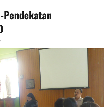
n-Pendekatan
D
d