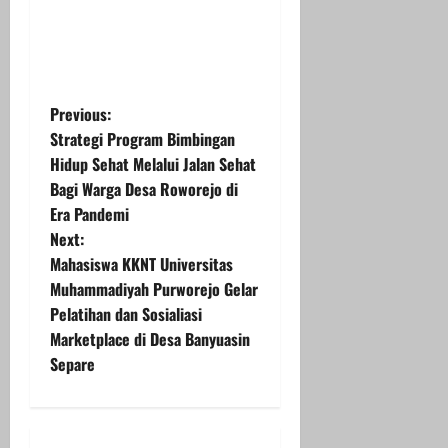
P
Previous:
Strategi Program Bimbingan
o
Hidup Sehat Melalui Jalan Sehat
Bagi Warga Desa Roworejo di
s
Era Pandemi
t
Next:
Mahasiswa KKNT Universitas
n
Muhammadiyah Purworejo Gelar
Pelatihan dan Sosialiasi
a
Marketplace di Desa Banyuasin
v
Separe
i