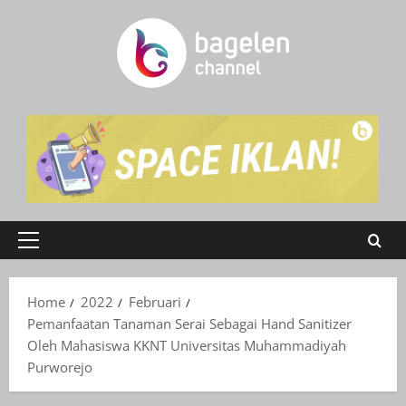
Skip
to
content
Primary
Menu
Home
2022
Februari
Pemanfaatan Tanaman Serai Sebagai Hand Sanitizer
Oleh Mahasiswa KKNT Universitas Muhammadiyah
Purworejo