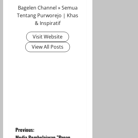
Bagelen Channel » Semua
Tentang Purworejo | Khas
& Inspiratif
Visit Website
View All Posts
P
Previous:
Media Pembelajaran ”Papan