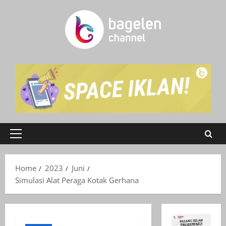
Skip
to
content
Primary
Menu
Home
2023
Juni
Simulasi Alat Peraga Kotak Gerhana