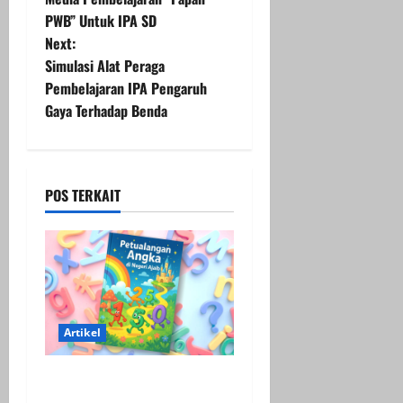
o
PWB” Untuk IPA SD
Next:
s
Simulasi Alat Peraga
t
Pembelajaran IPA Pengaruh
Gaya Terhadap Benda
n
a
POS TERKAIT
v
i
g
a
Artikel
t
Media Cerita Fantasi
i
“Petualangan Angka di